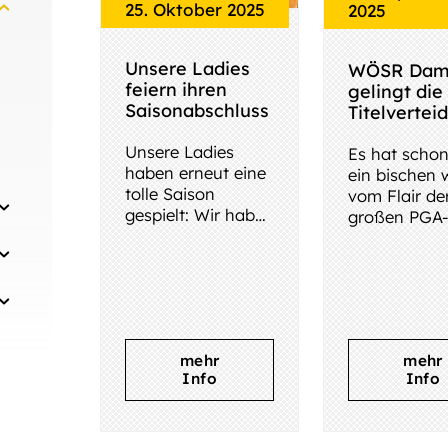
25. Oktober 2025
2025
Unsere Ladies
WÖSR Dam
feiern ihren
gelingt die
Saisonabschluss
Titelvertei
Unsere Ladies
Es hat schon
haben erneut eine
ein bischen 
tolle Saison
vom Flair de
gespielt: Wir haben
großen PGA-
darüber
WÖSR-Dam
regelmäßig
spielten das 
berichtet. Und so
Turnier der
steht am Ende der
heurigen Sai
Saison ein
Abschlußfest an.
mehr
mehr
Das Team trifft
Info
Info
sich, spielt
zusammen und
feiert zusammen.
Recht so! Und