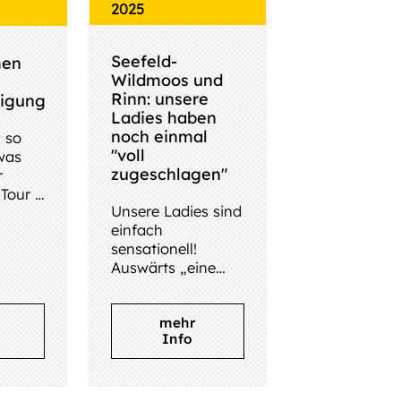
2025
Seefeld-
en
Wildmoos und
Rinn: unsere
digung
Ladies haben
noch einmal
 so
"voll
was
zugeschlagen"
r
Tour -
Unsere Ladies sind
en
einfach
letzte
sensationell!
Auswärts „eine
son,
Bank“ und zeigen
ihren
mehr
Mitspielerinnen
Info