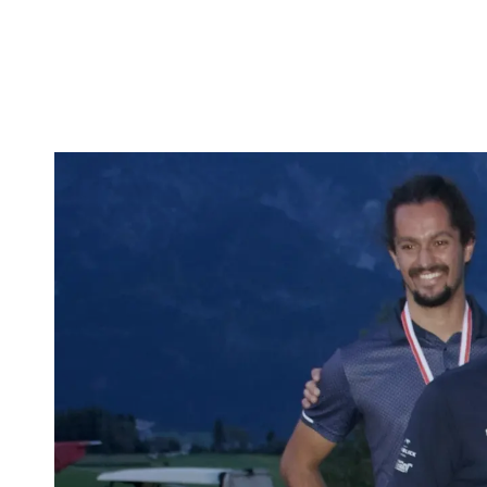
PROSHOP
GOLF HOLIDAY
GOLFCLUB
JOSEPH’S WINE
ABOUT US