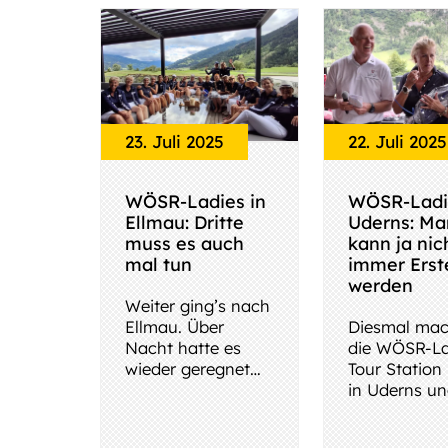
weiter so, meine
Damen
23. Juli 2025
22. Juli 2025
WÖSR-Ladies in
WÖSR-Ladi
Ellmau: Dritte
Uderns: Ma
muss es auch
kann ja nic
mal tun
immer Erst
werden
Weiter ging’s nach
Ellmau. Über
Diesmal mac
Nacht hatte es
die WÖSR-La
wieder geregnet
Tour Station
und so war es
in Uderns un
nicht immer leicht
darauf in El
Eigentlich se