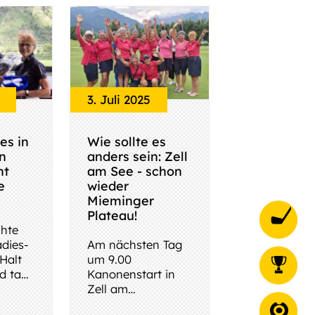
3. Juli 2025
es in
Wie sollte es
n
anders sein: Zell
ht
am See - schon
e
wieder
Mieminger
Plateau!
hte
dies-
Am nächsten Tag
 Halt
um 9.00
d tags
Kanonenstart in
lmau.
Zell am
hr
See/Kitzsteinhorn