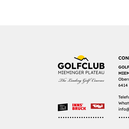
CON
GOL
MIEM
Ober
6414
Telef
Whats
info