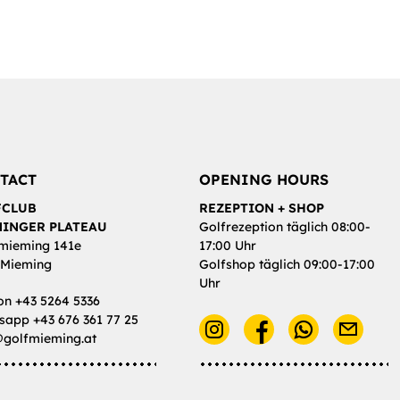
TACT
OPENING HOURS
FCLUB
REZEPTION + SHOP
INGER PLATEAU
Golfrezeption täglich 08:00-
mieming 141e
17:00 Uhr
 Mieming
Golfshop täglich 09:00-17:00
Uhr
on +43 5264 5336
app +43 676 361 77 25
@golfmieming.at
E-M