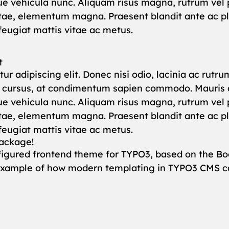
ue vehicula nunc. Aliquam risus magna, rutrum vel p
vitae, elementum magna. Praesent blandit ante ac pla
 feugiat mattis vitae ac metus.
t
ur adipiscing elit. Donec nisi odio, lacinia ac rut
m cursus, at condimentum sapien commodo. Mauris a
ue vehicula nunc. Aliquam risus magna, rutrum vel p
vitae, elementum magna. Praesent blandit ante ac pla
 feugiat mattis vitae ac metus.
Package!
nfigured frontend theme for TYPO3, based on the B
 example of how modern templating in TYPO3 CMS ca