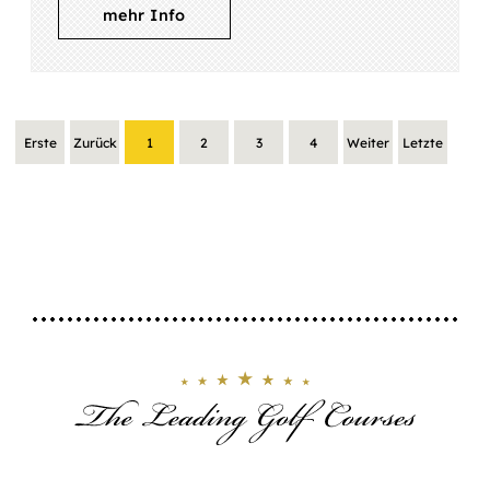
mehr Info
Erste
Zurück
1
2
3
4
Weiter
Letzte