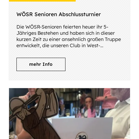
GOLDEN GIRLS & BOYS
WÖSR Senioren Abschlussturnier
EVENTS, AUSFLÜGE
Die WÖSR-Senioren feierten heuer ihr 5-
Jähriges Bestehen und haben sich in dieser
kurzen Zeit zu einer ansehnlich großen Truppe
entwickelt, die unseren Club in West-
Österreich repräsentiert.
mehr Info