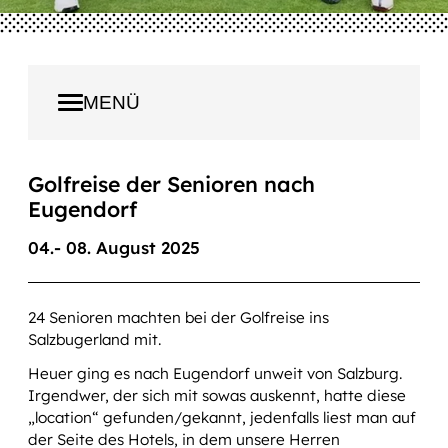
MENÜ
CLUBTURNIERE
Golfreise der Senioren nach
ÖGV LIGA BEWERBE
Eugendorf
04.- 08. August 2025
WÖSR LADIES
WÖSR SENIOREN
24 Senioren machten bei der Golfreise ins
Salzbugerland mit.
GOLDEN GIRLS & BOYS
Heuer ging es nach Eugendorf unweit von Salzburg.
EVENTS, AUSFLÜGE
Irgendwer, der sich mit sowas auskennt, hatte diese
„location“ gefunden/gekannt, jedenfalls liest man auf
Events
der Seite des Hotels, in dem unsere Herren