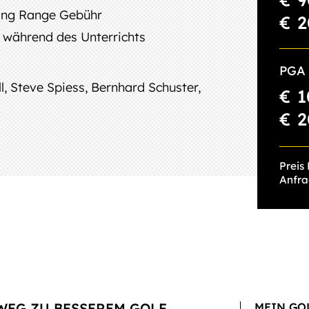
ing Range Gebühr
€ 2
 während des Unterrichts
PGA 
, Steve Spiess, Bernhard Schuster,
€ 1
€ 2
Preis
Anfr
WEG ZU BESSEREM GOLF
MEIN GO