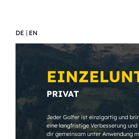
PROSHOP
GOLFURLAUB
GOLFCLUB
DE
EN
JOSEPH’S WEI
ÜBER UNS
EINZELUN
PRIVAT
Jeder Golfer ist einzigartig und br
eine langfristige Verbesserung und
dir gemeinsam unter Anwendung mo