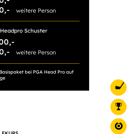
0,-
weitere Person
Headpro Schuster
00,-
0,-
weitere Person
 Basispaket bei PGA Head Pro auf
age
LFKURS